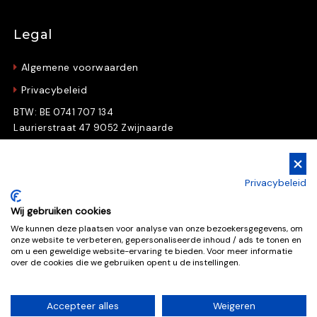
Legal
Algemene voorwaarden
Privacybeleid
BTW: BE 0741 707 134
Laurierstraat 47 9052 Zwijnaarde
Gratis Downloads
Privacybeleid
Download nu gratis e-books en whitepapers
Wij gebruiken cookies
We kunnen deze plaatsen voor analyse van onze bezoekersgegevens, om
onze website te verbeteren, gepersonaliseerde inhoud / ads te tonen en
Gratis downloads
om u een geweldige website-ervaring te bieden. Voor meer informatie
over de cookies die we gebruiken opent u de instellingen.
Accepteer alles
Weigeren