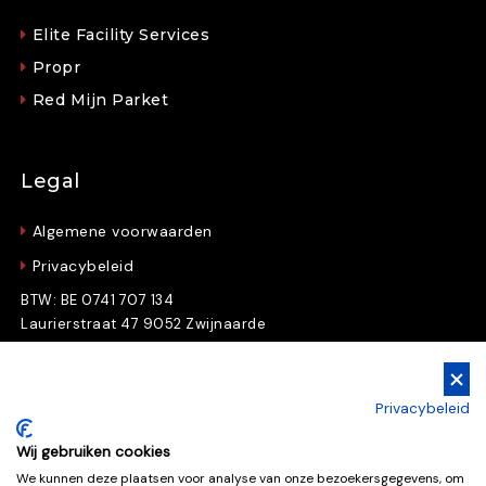
Elite Facility Services
Propr
Red Mijn Parket
Legal
Algemene voorwaarden
Privacybeleid
BTW: BE 0741 707 134
Laurierstraat 47 9052 Zwijnaarde
Gratis Downloads
Privacybeleid
Download nu gratis e-books en whitepapers
Wij gebruiken cookies
We kunnen deze plaatsen voor analyse van onze bezoekersgegevens, om