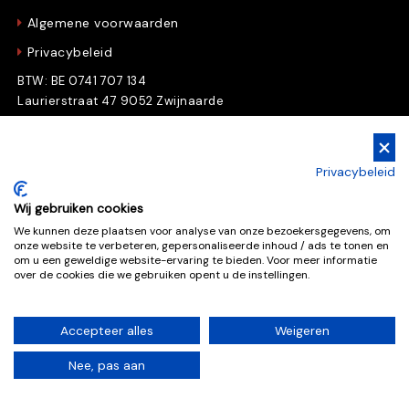
Algemene voorwaarden
Privacybeleid
BTW: BE 0741 707 134
Laurierstraat 47 9052 Zwijnaarde
Gratis Downloads
Privacybeleid
Download nu gratis e-books en whitepapers
Wij gebruiken cookies
We kunnen deze plaatsen voor analyse van onze bezoekersgegevens, om
onze website te verbeteren, gepersonaliseerde inhoud / ads te tonen en
Gratis downloads
om u een geweldige website-ervaring te bieden. Voor meer informatie
over de cookies die we gebruiken opent u de instellingen.
Accepteer alles
Weigeren
Deze website is beschermd door reCAPTCHA, de
Nee, pas aan
Google
Privacy Policy
en
Terms of Service
zijn van
toepassing.