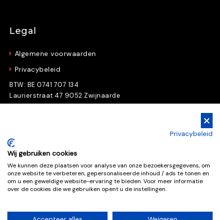
Legal
Algemene voorwaarden
Privacybeleid
BTW: BE 0741 707 134
Laurierstraat 47 9052 Zwijnaarde
Gratis Downloads
Privacybeleid
Download nu gratis e-books en whitepapers
Wij gebruiken cookies
We kunnen deze plaatsen voor analyse van onze bezoekersgegevens, om
onze website te verbeteren, gepersonaliseerde inhoud / ads te tonen en
Gratis downloads
om u een geweldige website-ervaring te bieden. Voor meer informatie
over de cookies die we gebruiken opent u de instellingen.
Accepteer alles
Weigeren