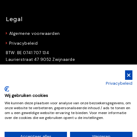
Legal
Algemene voorwaarden
Privacybeleid
BTW: BE 0741 707 134
Laurierstraat 47 9052 Zwijnaarde
Gratis Downloads
Privacybeleid
Download nu gratis e-books en whitepapers
Wij gebruiken cookies
We kunnen deze plaatsen voor analyse van onze bezoekersgegevens, om
onze website te verbeteren, gepersonaliseerde inhoud / ads te tonen en
Gratis downloads
om u een geweldige website-ervaring te bieden. Voor meer informatie
over de cookies die we gebruiken opent u de instellingen.
Accepteer alles
Weigeren