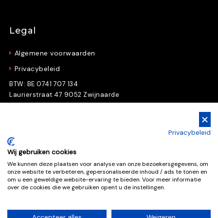
Legal
Algemene voorwaarden
Privacybeleid
BTW: BE 0741 707 134
Laurierstraat 47 9052 Zwijnaarde
Gratis Downloads
Privacybeleid
Download nu gratis e-books en whitepapers
Wij gebruiken cookies
We kunnen deze plaatsen voor analyse van onze bezoekersgegevens, om
onze website te verbeteren, gepersonaliseerde inhoud / ads te tonen en
Gratis downloads
om u een geweldige website-ervaring te bieden. Voor meer informatie
over de cookies die we gebruiken opent u de instellingen.
Accepteer alles
Weigeren