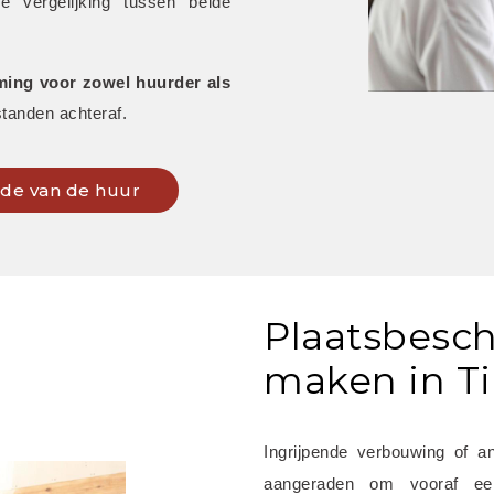
vergelijking tussen beide 
ing voor zowel huurder als 
tanden achteraf.
inde van de huur
Plaatsbesch
maken in T
Ingrijpende verbouwing of a
aangeraden om vooraf e