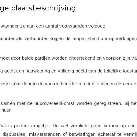
ge plaatsbeschrijving
ig wanneer ze aan een aantal voorwaarden voldoet:
huurder als verhuurder krijgen de mogelijkheid om opmerkingen
moet door beide partijen worden ondertekend en voorzien zijn v
ng geeft een nauwkeurig en volledig beeld van de feitelijke toest
beurt vóór de intrede van de huurder of uiterlijk binnen de eerst
t samen met de huurovereenkomst worden geregistreerd bij het
 huur
at is perfect mogelijk. De wet verplicht geen beroep op een 
 discussies, misverstanden of betwistingen achteraf te vermij