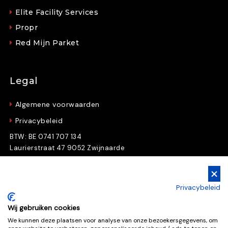
Elite Facility Services
Propr
Red Mijn Parket
Legal
Algemene voorwaarden
Privacybeleid
BTW: BE 0741 707 134
Laurierstraat 47 9052 Zwijnaarde
Gratis Downloads
Privacybeleid
Download nu gratis e-books en whitepapers
Wij gebruiken cookies
We kunnen deze plaatsen voor analyse van onze bezoekersgegevens, om