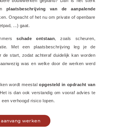
ndere bouwwerken gepland? Dan is het sterk 
en 
plaatsbeschrijving van de aanpalende 
ken. Ongeacht of het nu om private of openbare 
tpad, ...) gaat.
immers 
schade ontstaan
, zoals scheuren, 
ratie. Met een plaatsbeschrijving leg je de 
de start, zodat achteraf duidelijk kan worden 
 aanwezig was en welke door de werken werd 
rken wordt meestal 
opgesteld in opdracht van 
 Het is dan ook verstandig om vooraf advies te 
 een verhoogd risico lopen.
ij aanvang werken