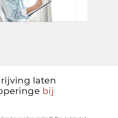
rijving laten
operinge
bij