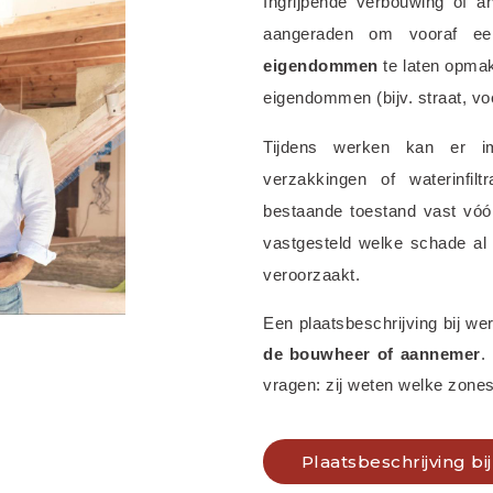
Ingrijpende verbouwing of a
aangeraden om vooraf e
eigendommen
 te laten opma
eigendommen (bijv. straat, voe
Tijdens werken kan er 
verzakkingen of waterinfilt
bestaande toestand vast vóór 
vastgesteld welke schade al
veroorzaakt.
Een plaatsbeschrijving bij we
de bouwheer of aannemer
.
vragen: zij weten welke zones
Plaatsbeschrijving b