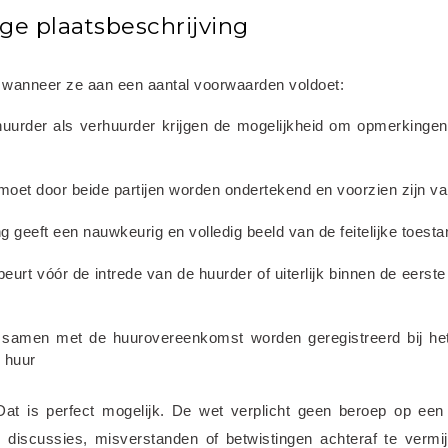
ge plaatsbeschrijving
ig wanneer ze aan een aantal voorwaarden voldoet:
huurder als verhuurder krijgen de mogelijkheid om opmerkingen
moet door beide partijen worden ondertekend en voorzien zijn v
ng geeft een nauwkeurig en volledig beeld van de feitelijke toest
beurt vóór de intrede van de huurder of uiterlijk binnen de eerst
t samen met de huurovereenkomst worden geregistreerd bij het
 huur
at is perfect mogelijk. De wet verplicht geen beroep op een 
 discussies, misverstanden of betwistingen achteraf te vermij