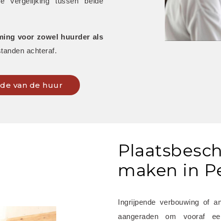
vergelijking tussen beide 
ing voor zowel huurder als 
tanden achteraf.
inde van de huur
Plaatsbesch
maken in P
Ingrijpende verbouwing of a
aangeraden om vooraf e