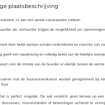
ge plaatsbeschrijving
ig wanneer ze aan een aantal voorwaarden voldoet:
huurder als verhuurder krijgen de mogelijkheid om opmerkingen
moet door beide partijen worden ondertekend en voorzien zijn v
ng geeft een nauwkeurig en volledig beeld van de feitelijke toest
beurt vóór de intrede van de huurder of uiterlijk binnen de eerst
t samen met de huurovereenkomst worden geregistreerd bij het
 huur
at is perfect mogelijk. De wet verplicht geen beroep op een 
 discussies, misverstanden of betwistingen achteraf te vermij