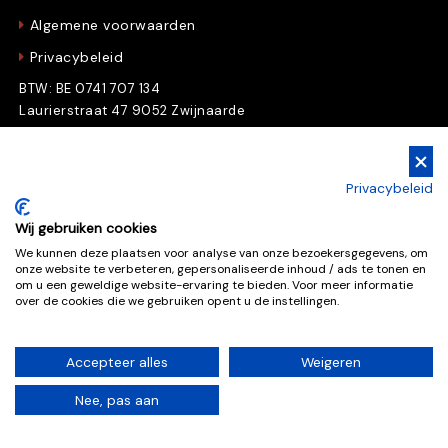
Algemene voorwaarden
Privacybeleid
BTW: BE 0741 707 134
Laurierstraat 47 9052 Zwijnaarde
Gratis Downloads
Privacybeleid
Download nu gratis e-books en whitepapers
Wij gebruiken cookies
We kunnen deze plaatsen voor analyse van onze bezoekersgegevens, om
onze website te verbeteren, gepersonaliseerde inhoud / ads te tonen en
Gratis downloads
om u een geweldige website-ervaring te bieden. Voor meer informatie
over de cookies die we gebruiken opent u de instellingen.
Accepteer alles
Weigeren
Deze website is beschermd door reCAPTCHA, de
Nee, pas aan
Google
Privacy Policy
en
Terms of Service
zijn van
toepassing.