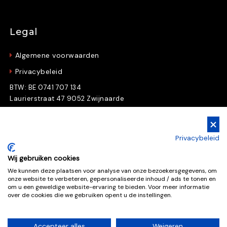
Legal
Algemene voorwaarden
Privacybeleid
BTW: BE 0741 707 134
Laurierstraat 47 9052 Zwijnaarde
Gratis Downloads
Privacybeleid
Download nu gratis e-books en whitepapers
Wij gebruiken cookies
We kunnen deze plaatsen voor analyse van onze bezoekersgegevens, om
onze website te verbeteren, gepersonaliseerde inhoud / ads te tonen en
Gratis downloads
om u een geweldige website-ervaring te bieden. Voor meer informatie
over de cookies die we gebruiken opent u de instellingen.
Accepteer alles
Weigeren