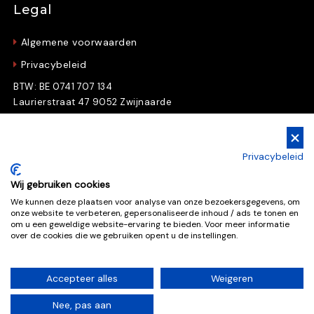
Legal
Algemene voorwaarden
Privacybeleid
BTW: BE 0741 707 134
Laurierstraat 47 9052 Zwijnaarde
Gratis Downloads
Privacybeleid
Download nu gratis e-books en whitepapers
Wij gebruiken cookies
We kunnen deze plaatsen voor analyse van onze bezoekersgegevens, om
onze website te verbeteren, gepersonaliseerde inhoud / ads te tonen en
Gratis downloads
om u een geweldige website-ervaring te bieden. Voor meer informatie
over de cookies die we gebruiken opent u de instellingen.
Accepteer alles
Weigeren
Deze website is beschermd door reCAPTCHA, de
Nee, pas aan