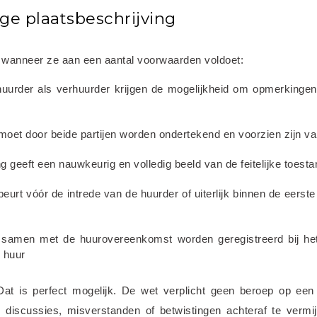
ge plaatsbeschrijving
ig wanneer ze aan een aantal voorwaarden voldoet:
huurder als verhuurder krijgen de mogelijkheid om opmerkingen
moet door beide partijen worden ondertekend en voorzien zijn v
ng geeft een nauwkeurig en volledig beeld van de feitelijke toest
beurt vóór de intrede van de huurder of uiterlijk binnen de eerst
t samen met de huurovereenkomst worden geregistreerd bij het
 huur
at is perfect mogelijk. De wet verplicht geen beroep op een 
 discussies, misverstanden of betwistingen achteraf te vermij