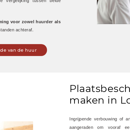
vergelijking tussen beide 
ing voor zowel huurder als 
tanden achteraf.
inde van de huur
Plaatsbesch
maken in Lo
Ingrijpende verbouwing of a
aangeraden om vooraf e