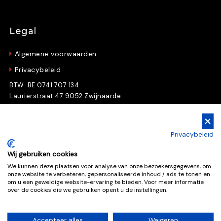
Legal
Algemene voorwaarden
Privacybeleid
BTW: BE 0741 707 134
Laurierstraat 47 9052 Zwijnaarde
Gratis Downloads
Privacybeleid
Download nu gratis e-books en whitepapers
Wij gebruiken cookies
We kunnen deze plaatsen voor analyse van onze bezoekersgegevens, om
onze website te verbeteren, gepersonaliseerde inhoud / ads te tonen en
Gratis downloads
om u een geweldige website-ervaring te bieden. Voor meer informatie
over de cookies die we gebruiken opent u de instellingen.
Accepteer alles
Weigeren