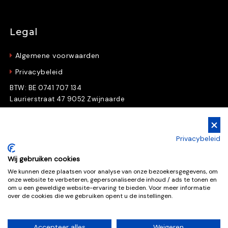
Legal
Algemene voorwaarden
Privacybeleid
BTW: BE 0741 707 134
Laurierstraat 47 9052 Zwijnaarde
Gratis Downloads
Privacybeleid
Download nu gratis e-books en whitepapers
Wij gebruiken cookies
We kunnen deze plaatsen voor analyse van onze bezoekersgegevens, om
onze website te verbeteren, gepersonaliseerde inhoud / ads te tonen en
Gratis downloads
om u een geweldige website-ervaring te bieden. Voor meer informatie
over de cookies die we gebruiken opent u de instellingen.
Accepteer alles
Weigeren