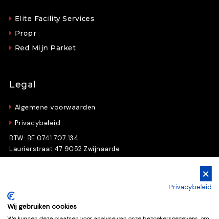
Elite Facility Services
Propr
Red Mijn Parket
Legal
Algemene voorwaarden
Privacybeleid
BTW: BE 0741 707 134
Laurierstraat 47 9052 Zwijnaarde
Gratis Downloads
Privacybeleid
Download nu gratis e-books en whitepapers
Wij gebruiken cookies
We kunnen deze plaatsen voor analyse van onze bezoekersgegevens, om