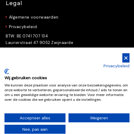
Legal
Algemene voorwaarden
Privacybeleid
BTW: BE 0741 707 134
Laurierstraat 47 9052 Zwijnaarde
Gratis Downloads
Privacybeleid
Download nu gratis e-books en whitepapers
Wij gebruiken cookies
We kunnen deze plaatsen voor analyse van onze bezoekersgegevens, om
onze website te verbeteren, gepersonaliseerde inhoud / ads te tonen en
Gratis downloads
om u een geweldige website-ervaring te bieden. Voor meer informatie
over de cookies die we gebruiken opent u de instellingen.
Accepteer alles
Weigeren
Deze website is beschermd door reCAPTCHA, de
Nee, pas aan