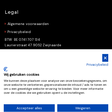
Legal
Algemene voorwaarden
Privacybeleid
BTW: BE 0741 707 134
Laurierstraat 47 9052 Zwijnaarde
Gratis Downloads
Privacybeleid
Download nu gratis e-books en whitepapers
Wij gebruiken cookies
We kunnen deze plaatsen voor analyse van onze bezoekersgegevens, om
onze website te verbeteren, gepersonaliseerde inhoud / ads te tonen en
Gratis downloads
om u een geweldige website-ervaring te bieden. Voor meer informatie
over de cookies die we gebruiken opent u de instellingen.
Accepteer alles
Weigeren