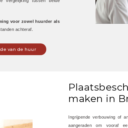
vergelijking tussen beide 
ing voor zowel huurder als 
tanden achteraf.
inde van de huur
Plaatsbesch
maken in Br
Ingrijpende verbouwing of a
aangeraden om vooraf e