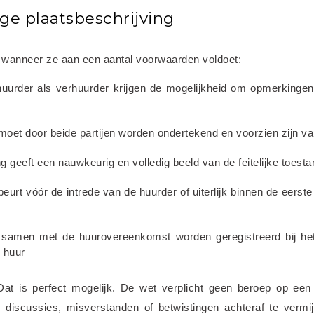
ge plaatsbeschrijving
ig wanneer ze aan een aantal voorwaarden voldoet:
huurder als verhuurder krijgen de mogelijkheid om opmerkingen
moet door beide partijen worden ondertekend en voorzien zijn v
ng geeft een nauwkeurig en volledig beeld van de feitelijke toest
beurt vóór de intrede van de huurder of uiterlijk binnen de eerst
t samen met de huurovereenkomst worden geregistreerd bij het
 huur
at is perfect mogelijk. De wet verplicht geen beroep op een 
 discussies, misverstanden of betwistingen achteraf te vermij