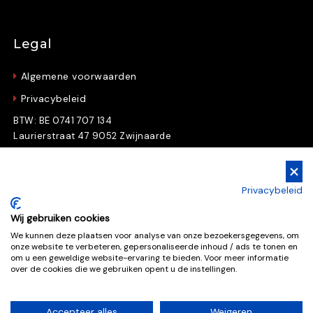
Legal
Algemene voorwaarden
Privacybeleid
BTW: BE 0741 707 134
Laurierstraat 47 9052 Zwijnaarde
Gratis Downloads
Privacybeleid
Download nu gratis e-books en whitepapers
Wij gebruiken cookies
We kunnen deze plaatsen voor analyse van onze bezoekersgegevens, om
onze website te verbeteren, gepersonaliseerde inhoud / ads te tonen en
Gratis downloads
om u een geweldige website-ervaring te bieden. Voor meer informatie
over de cookies die we gebruiken opent u de instellingen.
Accepteer alles
Weigeren