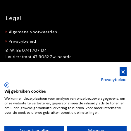
Legal
Algemene voorwaarden
Privacybeleid
BTW: BE 0741 707 134
Laurierstraat 47 9052 Zwijnaarde
Gratis Downloads
Privacybeleid
Download nu gratis e-books en whitepapers
Wij gebruiken cookies
We kunnen deze plaatsen voor analyse van onze bezoekersgegevens, om
onze website te verbeteren, gepersonaliseerde inhoud / ads te tonen en
Gratis downloads
om u een geweldige website-ervaring te bieden. Voor meer informatie
over de cookies die we gebruiken opent u de instellingen.
Accepteer alles
Weigeren